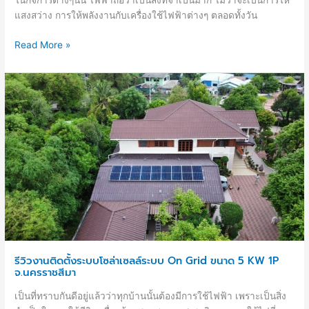
ในกิจการต่างๆนั้น ไฟฟ้าถือว่าเป็นสิ่งที่จำเป็นมาก ไม่ว่าจะเป็นการให้
ภัสสร
แสงสว่าง การให้พลังงานกับเครื่องใช้ไฟฟ้าต่างๆ ตลอดทั้งวัน
Read More »
รีวิว
งาน
ติด
ตั้ง
ระบบ
โซ
ล่า
เซลล์
ระบบ
On
Grid
ขนาด
รีวิวงานติดตั้งระบบโซล่าเซลล์ระบบ On Grid ขนาด 5 KW 1P
5
จ.นครราชสีมา
KW
1P
เป็นที่ทราบกันดีอยู่แล้วว่าทุกบ้านนั้นต้องมีการใช้ไฟฟ้า เพราะเป็นสิ่ง
จ.นครราชสีมา