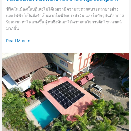
KW
หมู่
ชีวิตในเมืองนั้นปฏิเสธไม่ได้เลยว่ามีความสะดวกสบายหลายๆอย่าง
บ้าน
และไฟฟ้าก็เป็นสิ่งจำเป็นมากในชีวิตประจำวัน และในปัจจุบันที่อากาศ
โน
ร้อนมาก ค่าไฟแพงขึ้น ผู้คนจึงหันมาให้ความสนใจการติดโซล่าเซลล์
เบิล
มากขึ้น
ทารา
งามวงศ์วาน
Read More »
Noble
Tara
รีวิว
Ngamwongwarn
งาน
ติด
ตั้ง
โซ
ล่า
เซลล์
ระบบ
On
Grid
ขนาด
10