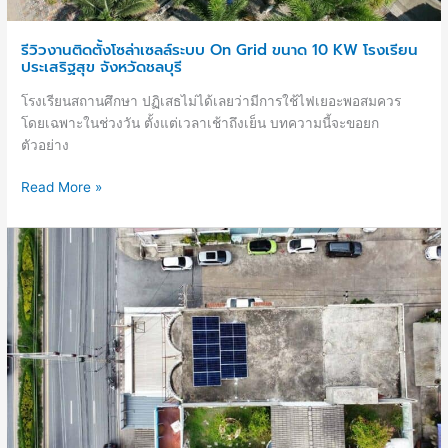
KW
โรงเรียน
รีวิวงานติดตั้งโซล่าเซลล์ระบบ On Grid ขนาด 10 KW โรงเรียน
ประเสริฐ
ประเสริฐสุข จังหวัดชลบุรี
สุข
จังหวัด
โรงเรียนสถานศึกษา ปฏิเสธไม่ได้เลยว่ามีการใช้ไฟเยอะพอสมควร
ชลบุรี
โดยเฉพาะในช่วงวัน ตั้งแต่เวลาเช้าถึงเย็น บทความนี้จะขอยก
ตัวอย่าง
Read More »
รีวิว
งาน
ติด
ตั้ง
ระบบ
โซ
ล่า
เซลล์
ระบบ
On