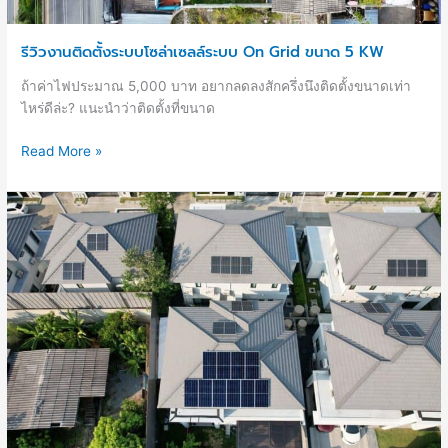
Grid
ขนาด
รีวิวงานติดตั้งระบบโซล่าเซลล์ระบบ On Grid ขนาด 5 KW
5
KW
ถ้าค่าไฟประมาณ 5,000 บาท อยากลดลงสักครึ่งนึงติดตั้งขนาดเท่า
ไหร่ดีล่ะ? แนะนำว่าติดตั้งที่ขนาด
Read More »
รีวิว
งาน
ติด
ตั้ง
ระบบ
โซ
ล่า
เซลล์
ระบบ
On
Grid
ขนาด