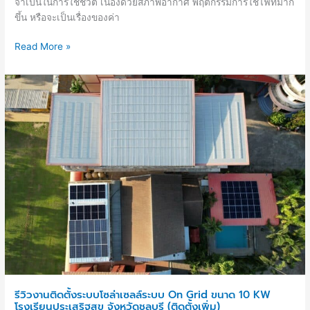
จำเป็นในการใช้ชีวิต เนื่องด้วยสภาพอากาศ พฤติกรรมการใช้ไฟที่มาก
ขึ้น หรือจะเป็นเรื่องของค่า
Read More »
รีวิว
งาน
ติด
ตั้ง
ระบบ
โซ
ล่า
เซลล์
ระบบ
On
Grid
ขนาด
10
KW
รีวิวงานติดตั้งระบบโซล่าเซลล์ระบบ On Grid ขนาด 10 KW
โรงเรียน
โรงเรียนประเสริฐสุข จังหวัดชลบุรี (ติดตั้งเพิ่ม)