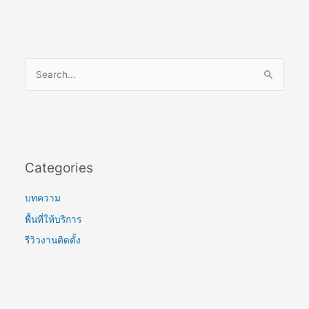
S
e
a
r
c
Categories
h
f
บทความ
o
พื้นที่ให้บริการ
r
รีวิวงานติดตั้ง
: