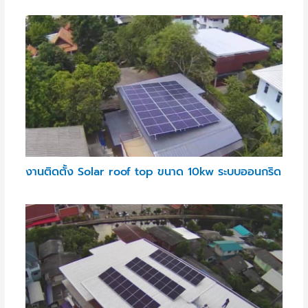
งานติดตั้ง Solar roof top ขนาด 10kw ระบบออนกริด