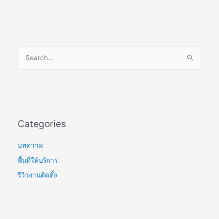
S
e
a
r
c
Categories
h
f
บทความ
o
พื้นที่ให้บริการ
r
รีวิวงานติดตั้ง
: