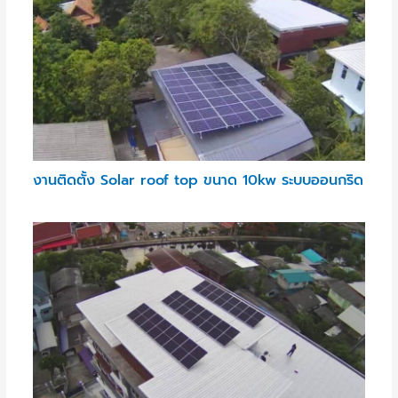
งานติดตั้ง Solar roof top ขนาด 10kw ระบบออนกริด