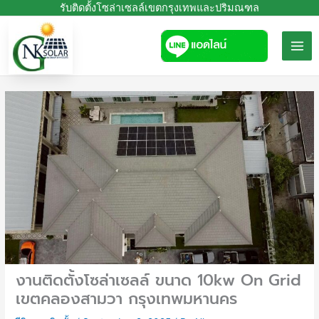
Skip
รับติดตั้งโซล่าเซลล์เขตกรุงเทพและปริมณฑล
to
content
งานติดตั้งโซล่าเซลล์ ขนาด 10kw On Grid
เขตคลองสามวา กรุงเทพมหานคร