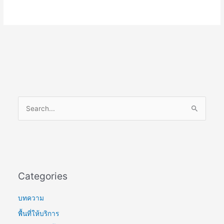
S
e
a
r
c
Categories
h
f
บทความ
o
พื้นที่ให้บริการ
r