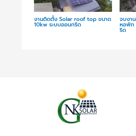
งานติดตั้ง Solar roof top ขนาด
จบงานต
10kw ระบบออนกริด
หอพัก
ริด