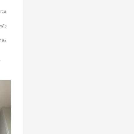
รวม
พลัง
ต่ละ
T