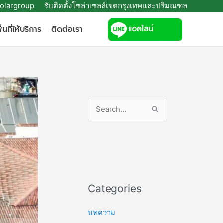
olargroup
รับติดตั้งโซล่าเซลล์เขตกรุงเทพและปริมณฑล
ื้นที่ให้บริการ
ติดต่อเรา
S
e
a
r
c
h
Categories
f
บทความ
o