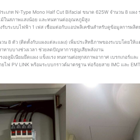
 ประเภท N-Type Mono Half Cut Bifacial ขนาด 625W จำนวน 8 แผง 
งแม้ในสภาพแสงน้อย และทนทานต่ออุณหภูมิสูง
รับระบบไฟฟ้า 1 เฟส เชื่อมต่อกับแอปพลิเคชันสำหรับดูข้อมูลการผลิต
น 8 ตัว (ติดตั้งกับแผงแต่ละแผง) เพิ่มประสิทธิภาพของระบบโดยให้แ
ีเงาทาบบางช่วงเวลา ช่วยลดปัญหาการสูญเสียพลังงาน
อลูมิเนียมยึดแผง แข็งแรง ทนทานต่อทุกสภาพอากาศ เบรกเกอร์และ
 สายไฟ PV LINK พร้อมระบบกราวด์มาตรฐาน ท่อร้อยสาย IMC และ EM