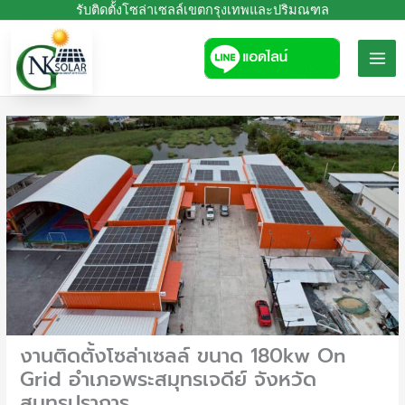
Skip
รับติดตั้งโซล่าเซลล์เขตกรุงเทพและปริมณฑล
to
content
งานติดตั้งโซล่าเซลล์ ขนาด 180kw On
Grid อำเภอพระสมุทรเจดีย์ จังหวัด
สมุทรปราการ